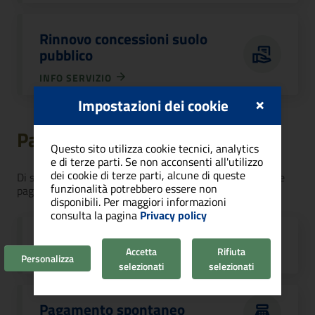
Rinnovo concessioni suolo
pubblico
INFO SERVIZIO
×
Impostazioni dei cookie
Pagamenti pagoPA
Questo sito utilizza cookie tecnici, analytics
e di terze parti. Se non acconsenti all'utilizzo
dei cookie di terze parti, alcune di queste
Di seguito l’elenco di tutti i servizi di pagamento tramite
funzionalità potrebbero essere non
pagoPA che il Comune di Cagliari offre ai cittadini.
disponibili. Per maggiori informazioni
consulta la pagina
Privacy policy
Paga con avviso
Accetta
Rifiuta
Personalizza
selezionati
selezionati
Pagamento spontaneo