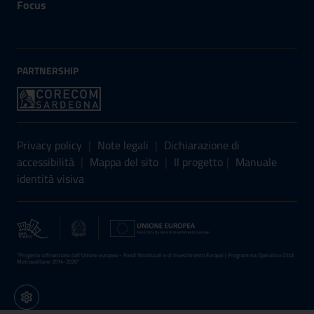
Focus
PARTNERSHIP
Sezione Link Utili
Privacy policy
|
Note legali
|
Dichiarazione di
accessibilità
|
Mappa del sito
|
Il progetto
|
Manuale
identità visiva
“Progetto cofinanziato dall’Unione europea - Fondi Strutturali e di Investimento Europei | Programma Operativo Città
Metropolitane 2014-2020”
Impostazioni cookie