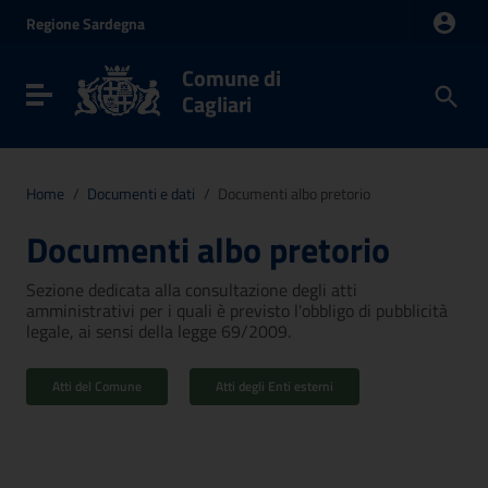
Vai ai contenuti
Regione
Sardegna
Vai al menu di navigazione
Vai al footer
Comune di
Toggle navigation
Cagliari
Home
/
Documenti e dati
/
Documenti albo pretorio
Documenti albo pretorio
Sezione dedicata alla consultazione degli atti
amministrativi per i quali è previsto l'obbligo di pubblicità
legale, ai sensi della legge 69/2009.
Atti del Comune
Atti degli Enti esterni