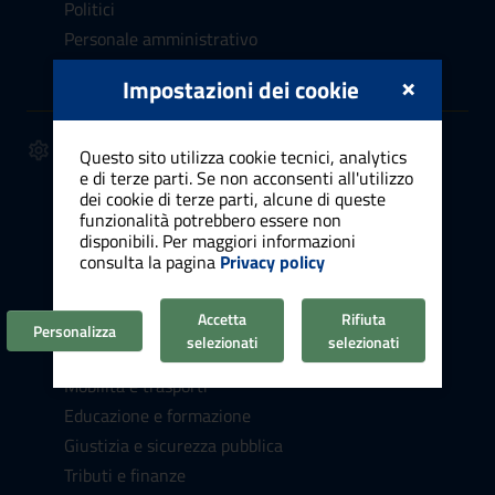
Politici
Personale amministrativo
Luoghi
×
Impostazioni dei cookie
SERVIZI
Questo sito utilizza cookie tecnici, analytics
Anagrafe, stato civile, elettorale
e di terze parti. Se non acconsenti all'utilizzo
dei cookie di terze parti, alcune di queste
Cultura e tempo libero
funzionalità potrebbero essere non
Vita lavorativa
disponibili. Per maggiori informazioni
consulta la pagina
Privacy policy
Attività produttive e commercio
Appalti pubblici
Accetta
Rifiuta
Catasto e urbanistica
Personalizza
selezionati
selezionati
Turismo
Mobilità e trasporti
Educazione e formazione
Giustizia e sicurezza pubblica
Tributi e finanze