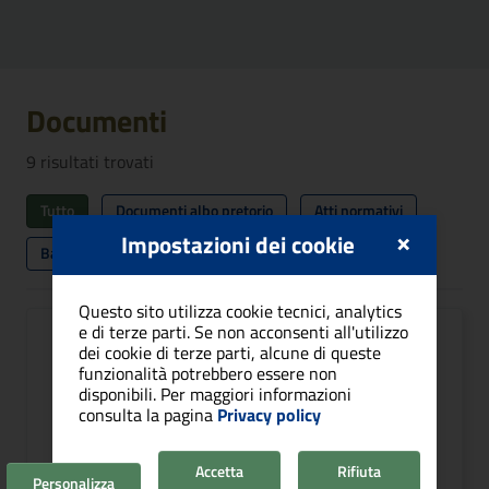
Documenti
9
risultati trovati
Tutto
Documenti albo pretorio
Atti normativi
×
Impostazioni dei cookie
Bandi e avvisi
...
Questo sito utilizza cookie tecnici, analytics
e di terze parti. Se non acconsenti all'utilizzo
DOCUMENTI TECNICI E DI
dei cookie di terze parti, alcune di queste
SUPPORTO
funzionalità potrebbero essere non
disponibili. Per maggiori informazioni
Carta servizi Contributi per la valorizzazione del
consulta la pagina
Privacy policy
territorio
Contributi per la Promozione, lo Sviluppo
Accetta
Rifiuta
Personalizza
Economico e la valorizzazione turistica e