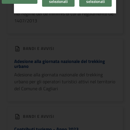
selezionati
selezionati
commerciale del territorio comunale, che rientrano
nel regime del de minimis di cui al regolamento UE
1407/2013
BANDI E AVVISI
Adesione alla giornata nazionale del trekking
urbano
Adesione alla giornata nazionale del trekking
urbano per gli operatori turistici attivi nel territorio
del Comune di Cagliari
BANDI E AVVISI
Contributi turismo - Anno 2023