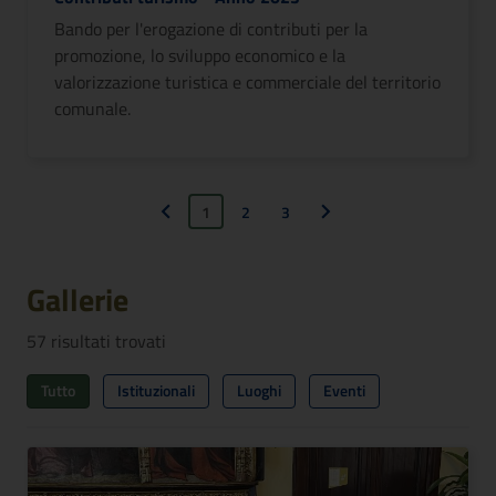
Bando per l'erogazione di contributi per la
promozione, lo sviluppo economico e la
valorizzazione turistica e commerciale del territorio
comunale.
1
2
3
Pagina precedente
Pagina successiva
Gallerie
57
risultati trovati
Tutto
Istituzionali
Luoghi
Eventi