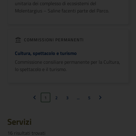
unitaria dei complesso di ecosistemi del
Molentargius – Saline facenti parte del Parco.
COMMISSIONI PERMANENTI
Cultura, spettacolo e turismo
Commissione consiliare permanente per la Cultura,
lo spettacolo e il turismo.
1
2
3
...
5
Pagina precedente
Pagina successiva
Servizi
16
risultati trovati