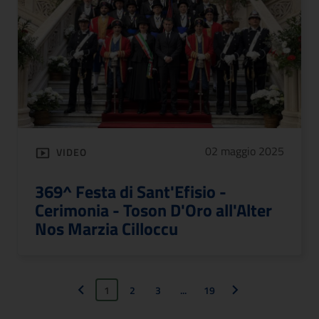
02 maggio 2025
VIDEO
369^ Festa di Sant'Efisio -
Cerimonia - Toson D'Oro all'Alter
Nos Marzia Cilloccu
1
2
3
...
19
Pagina precedente
Pagina successiva