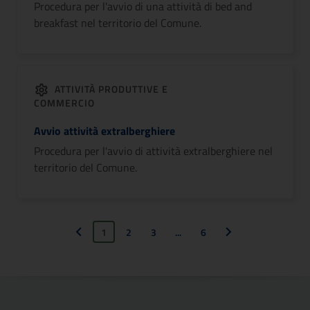
Procedura per l'avvio di una attività di bed and
breakfast nel territorio del Comune.
ATTIVITÀ PRODUTTIVE E
COMMERCIO
Avvio attività extralberghiere
Procedura per l'avvio di attività extralberghiere nel
territorio del Comune.
1
2
3
...
6
Pagina precedente
Pagina successiva