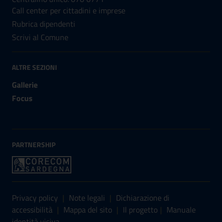
Call center per cittadini e imprese
Rubrica dipendenti
Scrivi al Comune
ALTRE SEZIONI
Gallerie
Focus
PARTNERSHIP
Sezione Link Utili
Privacy policy
|
Note legali
|
Dichiarazione di
accessibilità
|
Mappa del sito
|
Il progetto
|
Manuale
identità visiva