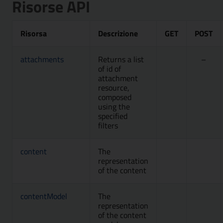
Risorse API
Risorsa
Descrizione
GET
POST
attachments
Returns a list
Attivo, Accesso
–
of id of
attachment
resource,
composed
using the
specified
filters
content
The
Attivo, Accesso
Metod
representation
of the content
contentModel
The
Attivo, Accesso
Metod
representation
of the content