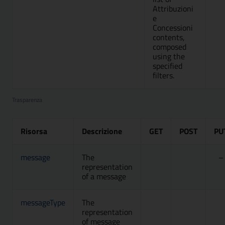
Attribuzioni
e
Concessioni
contents,
composed
using the
specified
filters.
Trasparenza
Risorsa
Descrizione
GET
POST
PU
message
The
Attivo, Accesso Libe
Metodo Att
–
representation
of a message
messageType
The
Attivo, Accesso Libe
Metodo Att
M
representation
of message