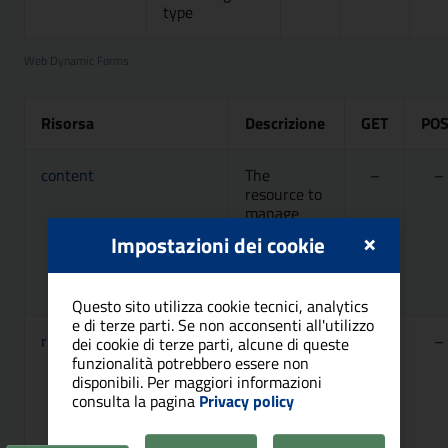
type
Web Dynamic Forms
Risorsa
Descrizione
GET
POS
content
The
–
–
resource to
manage
inline
×
Impostazioni dei cookie
editing on
CMS
content
Questo sito utilizza cookie tecnici, analytics
e di terze parti. Se non acconsenti all'utilizzo
risultatiCompletiElezione
Restituisce
Attivo, Ac
–
dei cookie di terze parti, alcune di queste
il risultato
funzionalità potrebbero essere non
completo
disponibili. Per maggiori informazioni
dello spoglio
consulta la pagina
Privacy policy
di
un'elezione