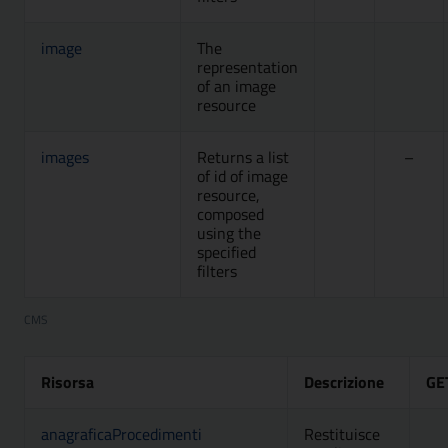
image
The
Attivo, Accesso
Metod
representation
of an image
resource
images
Returns a list
Attivo, Accesso
–
of id of image
resource,
composed
using the
specified
filters
CMS
Risorsa
Descrizione
GE
anagraficaProcedimenti
Restituisce
A