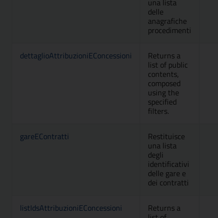
una lista
delle
anagrafiche
procedimenti
dettaglioAttribuzioniEConcessioni
Returns a
A
list of public
contents,
composed
using the
specified
filters.
gareEContratti
Restituisce
A
una lista
degli
identificativi
delle gare e
dei contratti
listIdsAttribuzioniEConcessioni
Returns a
A
list of