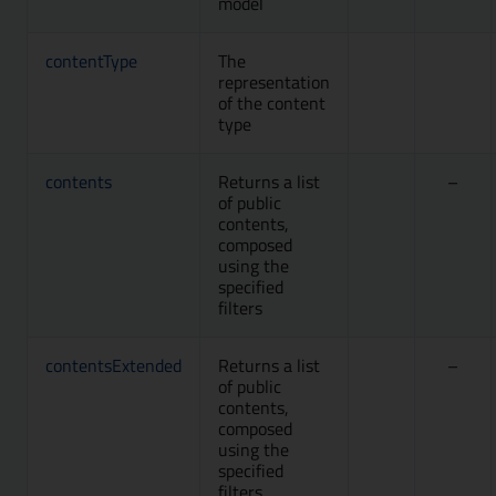
model
contentType
The
Attivo, Accesso
Metod
representation
of the content
type
contents
Returns a list
Attivo, Accesso
–
of public
contents,
composed
using the
specified
filters
contentsExtended
Returns a list
Attivo, Accesso
–
of public
contents,
composed
using the
specified
filters