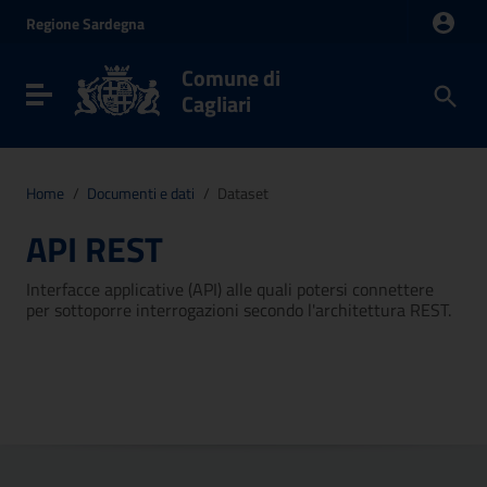
Vai ai contenuti
Regione
Sardegna
Vai al menu di navigazione
Vai al footer
Comune di
Toggle navigation
Cagliari
Home
/
Documenti e dati
/
Dataset
API REST
Interfacce applicative (API) alle quali potersi connettere
per sottoporre interrogazioni secondo l'architettura REST.