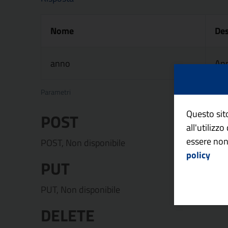
Nome
Des
anno
Ann
Parametri
Questo sito
POST
all'utilizz
essere non
POST, Non disponibile
policy
PUT
PUT, Non disponibile
DELETE