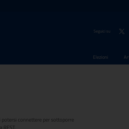
Seguici su
Elezioni
Ar
li potersi connettere per sottoporre
ra REST.