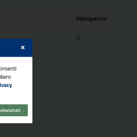
Obbligatorio
Si
×
consenti
ebbero
ivacy
selezionati