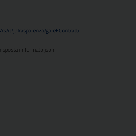
/rs/it/jpTrasparenza/gareEContratti
a risposta in formato json.