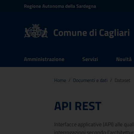
Vai ai contenuti
Regione
Autonoma della
Sardegna
Vai al menu di navigazione
Vai al footer
Comune di Cagliari
Submenu
Amministrazione
Servizi
Novità
Documenti e dati
Home
/
Documenti e dati
/
Dataset
API REST
Interfacce applicative (API) alle qua
interrogazioni secondo l'architettu