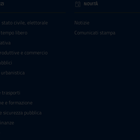
ZI
NOVITÀ
stato civile, elettorale
Notizie
 tempo libero
Comunicati stampa
rativa
produttive e commercio
bblici
 urbanistica
 trasporti
ne e formazione
 e sicurezza pubblica
finanze
e