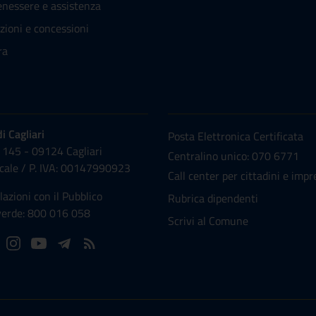
enessere e assistenza
zioni e concessioni
ra
NUMERI UTILI
 Cagliari
Posta Elettronica Certificata
 145 - 09124 Cagliari
Centralino unico: 070 6771
scale /
P. IVA:
00147990923
Call center per cittadini e impr
lazioni con il Pubblico
Rubrica dipendenti
erde: 800 016 058
Scrivi al Comune