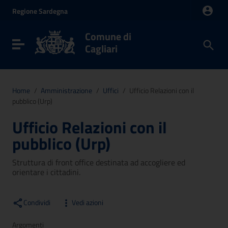
Vai ai contenuti
Regione
Sardegna
Vai al menu di navigazione
Vai al footer
Comune di
Toggle navigation
Cagliari
Home
/
Amministrazione
/
Uffici
/
Ufficio Relazioni con il
pubblico (Urp)
Ufficio Relazioni con il
pubblico (Urp)
Struttura di front office destinata ad accogliere ed
orientare i cittadini.
Condividi
Vedi azioni
Argomenti