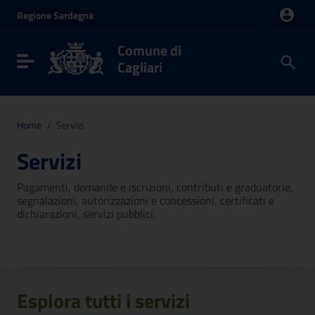
Vai ai contenuti
Regione
Sardegna
Vai al menu di navigazione
Vai al footer
Comune di
Toggle navigation
Cagliari
Home
/
Servizi
Servizi
Pagamenti, domande e iscrizioni, contributi e graduatorie,
segnalazioni, autorizzazioni e concessioni, certificati e
dichiarazioni, servizi pubblici.
Esplora tutti i servizi