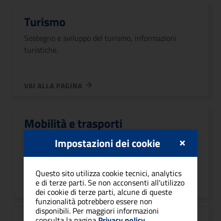
Turismo
Sostegno e sviluppo del turismo, informazioni
turistiche.
VAI ALLA PAGINA
Mobilità e trasporti
×
Mobilità e trasporti, parcheggi, automobile,
Impostazioni dei cookie
trasporto pubblico.
Questo sito utilizza cookie tecnici, analytics
e di terze parti. Se non acconsenti all'utilizzo
VAI ALLA PAGINA
dei cookie di terze parti, alcune di queste
funzionalità potrebbero essere non
disponibili. Per maggiori informazioni
consulta la pagina
Privacy policy