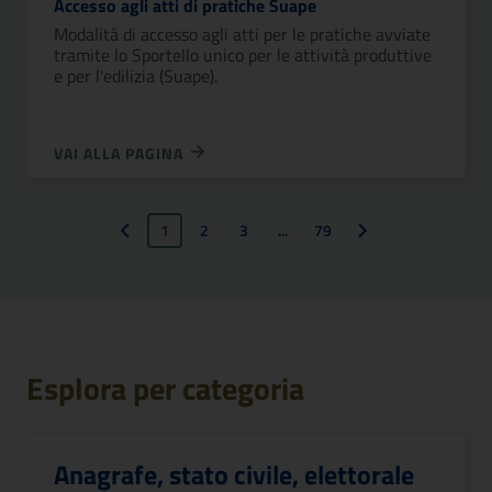
Accesso agli atti di pratiche Suape
Modalità di accesso agli atti per le pratiche avviate
tramite lo Sportello unico per le attività produttive
e per l'edilizia (Suape).
VAI ALLA PAGINA
1
2
3
...
79
Pagina precedente
Pagina successiva
Esplora per categoria
Anagrafe, stato civile, elettorale