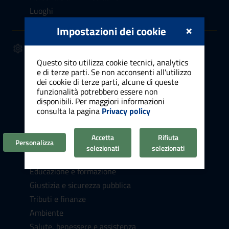
Luoghi
×
Impostazioni dei cookie
SERVIZI
Anagrafe, stato civile, elettorale
Questo sito utilizza cookie tecnici, analytics
e di terze parti. Se non acconsenti all'utilizzo
Cultura e tempo libero
dei cookie di terze parti, alcune di queste
Vita lavorativa
funzionalità potrebbero essere non
disponibili. Per maggiori informazioni
Attività produttive e commercio
consulta la pagina
Privacy policy
Appalti pubblici
Catasto e urbanistica
Accetta
Rifiuta
Personalizza
Turismo
selezionati
selezionati
Mobilità e trasporti
Educazione e formazione
Giustizia e sicurezza pubblica
Tributi e finanze
Ambiente
Salute, benessere e assistenza