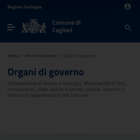
Vai ai contenuti
Regione
Sardegna
Vai al menu di navigazione
Vai al footer
Comune di
Toggle navigation
Cagliari
Home
/
Amministrazione
/
Organi di governo
Organi di governo
Composizione di Giunta e Consiglio, Municipalità di Pirri,
convocazioni, video sedute e verbali, notizie, incarichi e
nomine di rappresentanti del Comune.