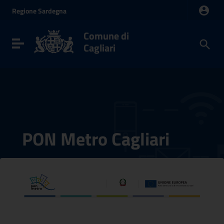
Vai ai contenuti
Regione
Sardegna
Vai al menu di navigazione
Vai al footer
Comune di
Toggle navigation
Cagliari
PON Metro Cagliari