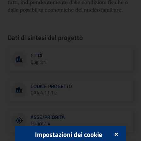
tutti, indipendentemente dalle condizioni fisiche o
dalle possibilità economiche del nucleo familiare.
Dati di sintesi del progetto
CITTÀ
Cagliari
CODICE PROGETTO
CA4.4.11.1.e
ASSE/PRIORITÀ
Priorità 4
×
Impostazioni dei cookie