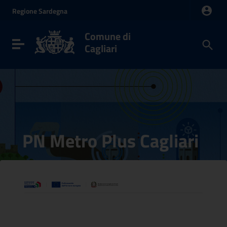
Vai ai contenuti
Regione
Sardegna
Vai al menu di navigazione
Vai al footer
Comune di
Toggle navigation
Cagliari
PN Metro Plus Cagliari