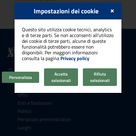
×
Impostazioni dei cookie
Questo sito utilizza cookie tecnici, analytics
e di terze parti. Se non acconsenti all'utilizzo
dei cookie di terze parti, alcune di queste
Comune di
funzionalità potrebbero essere non
disponibili. Per maggiori informazioni
Cagliari
consulta la pagina
Privacy policy
AMMINISTRAZIONE
Accetta
Rifiuta
Personalizza
Organi di governo
selezionati
selezionati
Aree amministrative
Uffici
Enti e fondazioni
Politici
Personale amministrativo
Luoghi