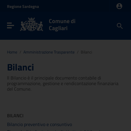
Vai ai contenuti
Regione
Sardegna
Vai al menu di navigazione
Vai al footer
Comune di
Toggle navigation
Cagliari
Home
/
Amministrazione Trasparente
/
Bilanci
Bilanci
ll Bilancio è il principale documento contabile di
programmazione, gestione e rendicontazione finanziaria
del Comune.
BILANCI
Bilancio preventivo e consuntivo