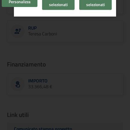
Personalizza
selezionati
selezionati
Asse 3
RUP
Teresa Carboni
Finanziamento
IMPORTO
33.366,48 €
Link utili
Comunicato stampa progetto