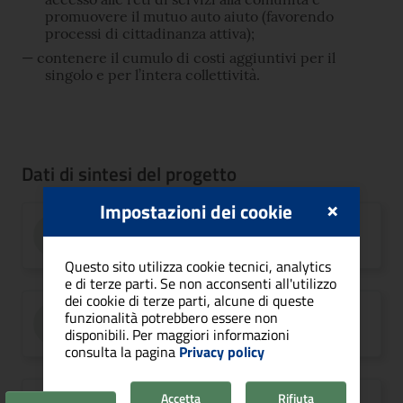
promuovere il mutuo auto aiuto (favorendo
processi di cittadinanza attiva);
contenere il cumulo di costi aggiuntivi per il
singolo e per l’intera collettività.
Dati di sintesi del progetto
×
Impostazioni dei cookie
CITTÀ
Cagliari
Questo sito utilizza cookie tecnici, analytics
e di terze parti. Se non acconsenti all'utilizzo
dei cookie di terze parti, alcune di queste
CODICE PROGETTO
funzionalità potrebbero essere non
CA3.2.2.a
disponibili. Per maggiori informazioni
consulta la pagina
Privacy policy
Accetta
Rifiuta
ASSE/PRIORITÀ