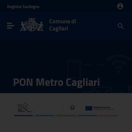
Vai ai contenuti
Regione
Sardegna
Vai al menu di navigazione
Vai al footer
Comune di
Toggle navigation
Cagliari
PON Metro Cagliari