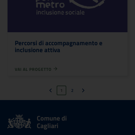
Percorsi di accompagnamento e
inclusione attiva
VAI AL PROGETTO
1
2
Pagina precedente
Pagina successiva
Comune di
Cagliari