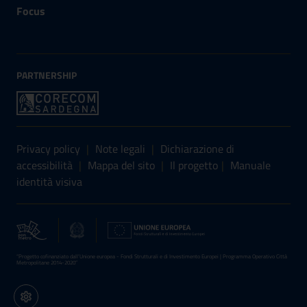
Focus
PARTNERSHIP
Sezione Link Utili
Privacy policy
|
Note legali
|
Dichiarazione di
accessibilità
|
Mappa del sito
|
Il progetto
|
Manuale
identità visiva
“Progetto cofinanziato dall’Unione europea - Fondi Strutturali e di Investimento Europei | Programma Operativo Città
Metropolitane 2014-2020”
Impostazioni cookie