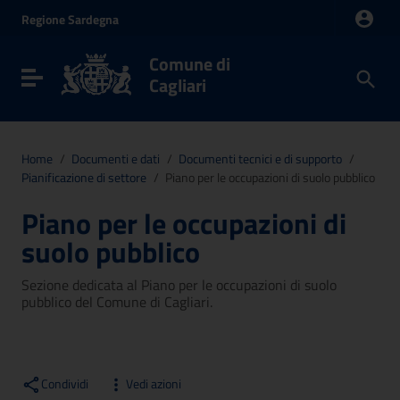
Vai ai contenuti
Regione
Sardegna
Vai al menu di navigazione
Vai al footer
Comune di
Toggle navigation
Cagliari
Home
/
Documenti e dati
/
Documenti tecnici e di supporto
/
Pianificazione di settore
/
Piano per le occupazioni di suolo pubblico
Piano per le occupazioni di
suolo pubblico
Sezione dedicata al Piano per le occupazioni di suolo
pubblico del Comune di Cagliari.
Condividi
Vedi azioni