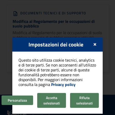
DOCUMENTI TECNICI E DI SUPPORTO
Modifica al Regolamento per le occupazioni di
suolo pubblico
Modifica al Regolamento per le occupazioni di suolo
pubblico a servizio di pubblici esercizi e attività
×
commerciali nella centrale piazza Yenne e nel largo
Impostazioni dei cookie
Carlo Felice
Area di riferimento:
Suape, mercati, attività
Questo sito utilizza cookie tecnici, analytics
produttive e turismo
e di terze parti. Se non acconsenti all'utilizzo
dei cookie di terze parti, alcune di queste
funzionalità potrebbero essere non
disponibili. Per maggiori informazioni
consulta la pagina
Privacy policy
Accetta
Rifiuta
Personalizza
selezionati
selezionati
Comune di