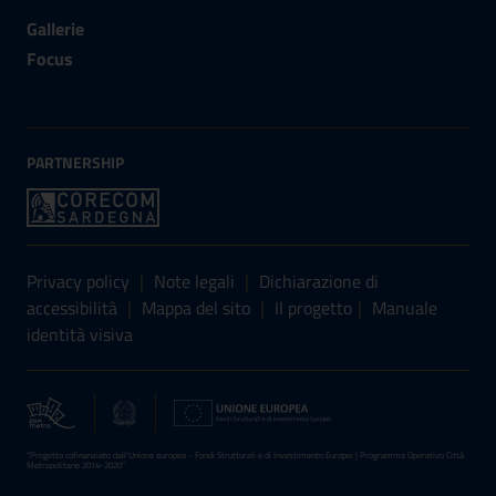
Gallerie
Focus
PARTNERSHIP
Sezione Link Utili
Privacy policy
|
Note legali
|
Dichiarazione di
accessibilità
|
Mappa del sito
|
Il progetto
|
Manuale
identità visiva
“Progetto cofinanziato dall’Unione europea - Fondi Strutturali e di Investimento Europei | Programma Operativo Città
Metropolitane 2014-2020”