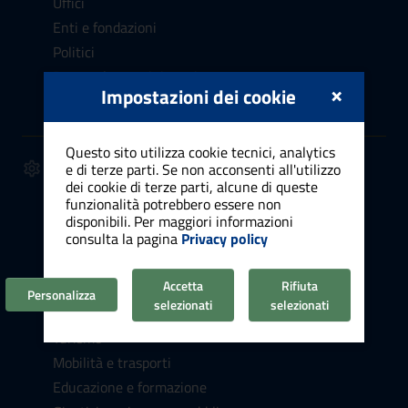
Uffici
Enti e fondazioni
Politici
Personale amministrativo
×
Impostazioni dei cookie
Luoghi
Questo sito utilizza cookie tecnici, analytics
SERVIZI
e di terze parti. Se non acconsenti all'utilizzo
dei cookie di terze parti, alcune di queste
Anagrafe, stato civile, elettorale
funzionalità potrebbero essere non
Cultura e tempo libero
disponibili. Per maggiori informazioni
consulta la pagina
Privacy policy
Vita lavorativa
Attività produttive e commercio
Accetta
Rifiuta
Appalti pubblici
Personalizza
selezionati
selezionati
Catasto e urbanistica
Turismo
Mobilità e trasporti
Educazione e formazione