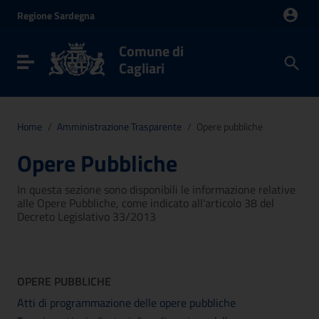
Vai ai contenuti
Regione
Sardegna
Vai al menu di navigazione
Vai al footer
Comune di
Toggle navigation
Cagliari
Home
/
Amministrazione Trasparente
/
Opere pubbliche
Opere Pubbliche
In questa sezione sono disponibili le informazione relative
alle Opere Pubbliche, come indicato all'articolo 38 del
Decreto Legislativo 33/2013
OPERE PUBBLICHE
Atti di programmazione delle opere pubbliche