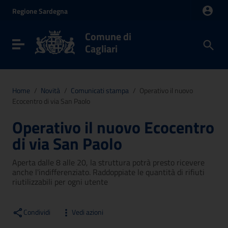
Vai ai contenuti
Regione
Sardegna
Vai al menu di navigazione
Vai al footer
Comune di
Toggle navigation
Cagliari
Home
/
Novità
/
Comunicati stampa
/
Operativo il nuovo
Ecocentro di via San Paolo
Operativo il nuovo Ecocentro
di via San Paolo
Aperta dalle 8 alle 20, la struttura potrà presto ricevere
anche l'indifferenziato. Raddoppiate le quantità di rifiuti
riutilizzabili per ogni utente
Condividi
Vedi azioni