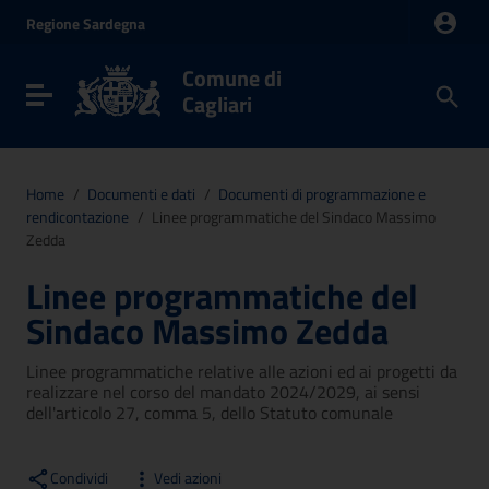
Vai ai contenuti
Regione
Sardegna
Vai al menu di navigazione
Vai al footer
Comune di
Toggle navigation
Cagliari
Home
/
Documenti e dati
/
Documenti di programmazione e
rendicontazione
/
Linee programmatiche del Sindaco Massimo
Zedda
Linee programmatiche del
Sindaco Massimo Zedda
Linee programmatiche relative alle azioni ed ai progetti da
realizzare nel corso del mandato 2024/2029, ai sensi
dell'articolo 27, comma 5, dello Statuto comunale
Condividi
Vedi azioni