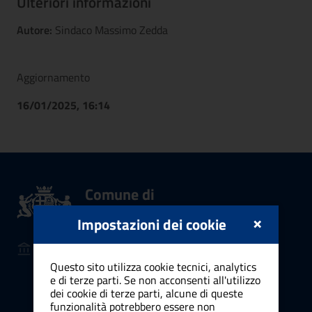
Ulteriori informazioni
Autore:
Sindaco Massimo Zedda
Aggiornamento
16/01/2025, 16:14
Comune di
Cagliari
×
Impostazioni dei cookie
AMMINISTRAZIONE
Organi di governo
Questo sito utilizza cookie tecnici, analytics
e di terze parti. Se non acconsenti all'utilizzo
Aree amministrative
dei cookie di terze parti, alcune di queste
Uffici
funzionalità potrebbero essere non