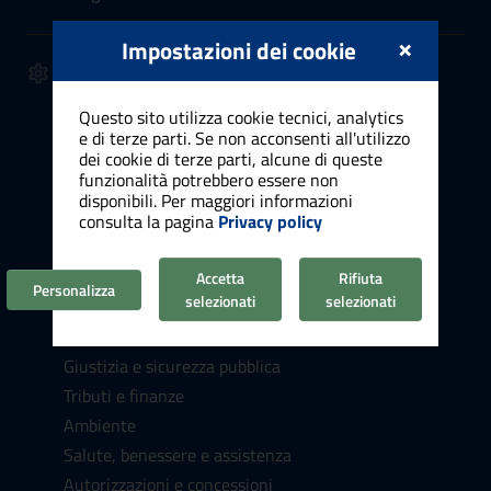
×
Impostazioni dei cookie
SERVIZI
Anagrafe, stato civile, elettorale
Questo sito utilizza cookie tecnici, analytics
Cultura e tempo libero
e di terze parti. Se non acconsenti all'utilizzo
Vita lavorativa
dei cookie di terze parti, alcune di queste
funzionalità potrebbero essere non
Attività produttive e commercio
disponibili. Per maggiori informazioni
Appalti pubblici
consulta la pagina
Privacy policy
Catasto e urbanistica
Turismo
Accetta
Rifiuta
Personalizza
selezionati
selezionati
Mobilità e trasporti
Educazione e formazione
Giustizia e sicurezza pubblica
Tributi e finanze
Ambiente
Salute, benessere e assistenza
Autorizzazioni e concessioni