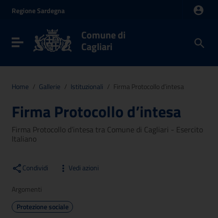
Vai ai contenuti
Regione
Sardegna
Vai al menu di navigazione
Vai al footer
Comune di
Toggle navigation
Cagliari
Home
/
Gallerie
/
Istituzionali
/
Firma Protocollo d’intesa
Firma Protocollo d’intesa
Firma Protocollo d’intesa tra Comune di Cagliari - Esercito
Italiano
Condividi
Vedi azioni
Argomenti
Protezione sociale