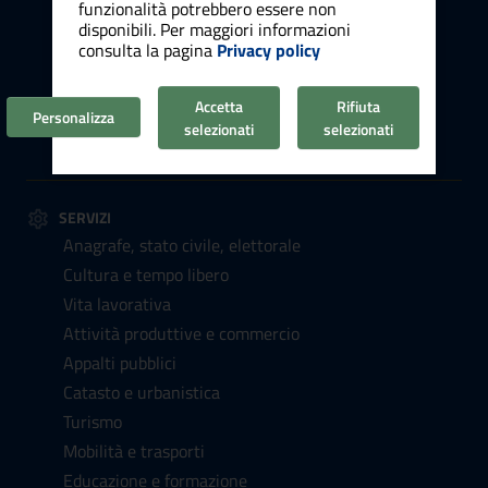
funzionalità potrebbero essere non
Uffici
disponibili. Per maggiori informazioni
consulta la pagina
Privacy policy
Enti e fondazioni
Politici
Accetta
Rifiuta
Personale amministrativo
Personalizza
selezionati
selezionati
Luoghi
SERVIZI
Anagrafe, stato civile, elettorale
Cultura e tempo libero
Vita lavorativa
Attività produttive e commercio
Appalti pubblici
Catasto e urbanistica
Turismo
Mobilità e trasporti
Educazione e formazione