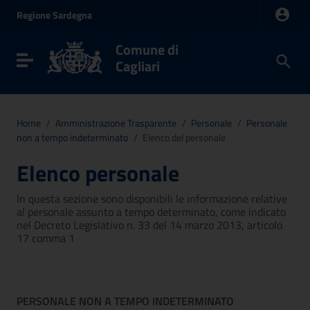
Vai ai contenuti
Regione
Sardegna
Vai al menu di navigazione
Vai al footer
Comune di
Toggle navigation
Cagliari
Home
/
Amministrazione Trasparente
/
Personale
/
Personale
non a tempo indeterminato
/
Elenco del personale
Elenco personale
In questa sezione sono disponibili le informazione relative
al personale assunto a tempo determinato, come indicato
nel Decreto Legislativo n. 33 del 14 marzo 2013, articolo
17 comma 1
PERSONALE NON A TEMPO INDETERMINATO