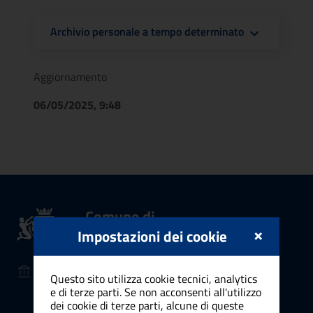
Archivio personale a tempo determinato
Aggiornamento
06/05/2025, 9:48
Comune di
×
Cagliari
Impostazioni dei cookie
AMMINISTRAZIONE
Questo sito utilizza cookie tecnici, analytics
Organi di governo
e di terze parti. Se non acconsenti all'utilizzo
dei cookie di terze parti, alcune di queste
Aree amministrative