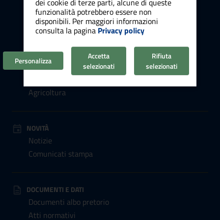
dei cookie di terze parti, alcune di queste
funzionalità potrebbero essere non
Educazione e formazione
disponibili. Per maggiori informazioni
Giustizia e sicurezza pubblica
consulta la pagina
Privacy policy
Tributi e finanze
Ambiente
Accetta
Rifiuta
Personalizza
Salute, benessere e assistenza
selezionati
selezionati
Autorizzazioni e concessioni
Agricoltura
NOVITÀ
Notizie
Comunicati stampa
DOCUMENTI E DATI
Documenti albo pretorio
Atti normativi