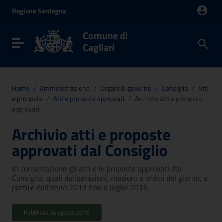
Vai ai contenuti
Regione
Sardegna
Vai al menu di navigazione
Vai al footer
Comune di
Toggle navigation
Cagliari
Home
/
Amministrazione
/
Organi di governo
/
Consiglio
/
Atti
e proposte
/
Atti e proposte approvati
/
Archivio atti e proposte
approvati
Archivio atti e proposte
approvati dal Consiglio
In consultazione gli atti e le proposte approvati dal
Consiglio, quali deliberazioni, mozioni e ordini del giorno, a
partire dall'anno 2013 fino a luglio 2016.
Pubblicati da agosto 2016