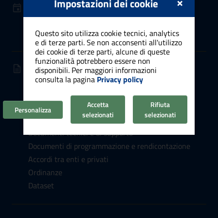
×
Impostazioni dei cookie
NOVITÀ
Notizie
Comunicati stampa
Questo sito utilizza cookie tecnici, analytics
e di terze parti. Se non acconsenti all'utilizzo
dei cookie di terze parti, alcune di queste
funzionalità potrebbero essere non
DOCUMENTI E DATI
disponibili. Per maggiori informazioni
consulta la pagina
Privacy policy
Documenti albo pretorio
Atti normativi
Accetta
Rifiuta
Bandi e avvisi
Personalizza
selezionati
selezionati
Modulistica
Documenti tecnici e di supporto
Documenti di programmazione e rendicontazione
Accordi tra enti e privati
Ordinanze
Dataset