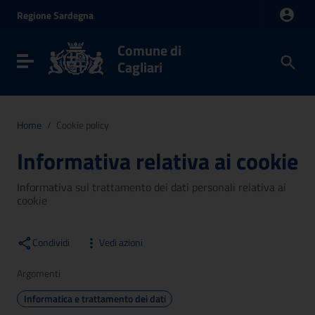
Vai ai contenuti
Regione
Sardegna
Vai al menu di navigazione
Vai al footer
Comune di
Toggle navigation
Cagliari
Home
/
Cookie policy
Informativa relativa ai cookie
Informativa sul trattamento dei dati personali relativa ai
cookie
Condividi
Vedi azioni
Argomenti
Informatica e trattamento dei dati