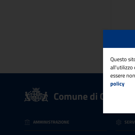
Questo sito
all'utilizz
essere non
policy
Comune di Cagliari
AMMINISTRAZIONE
SERVI