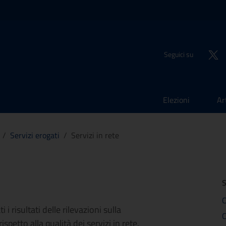
Seguici su
Elezioni
Ar
/
Servizi erogati
/
Servizi in rete
S
C
i risultati delle rilevazioni sulla
C
spetto alla qualità dei servizi in rete,