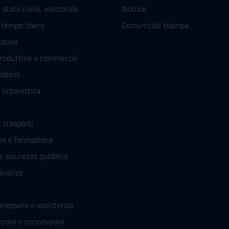
stato civile, elettorale
Notizie
 tempo libero
Comunicati stampa
rativa
produttive e commercio
bblici
 urbanistica
 trasporti
ne e formazione
 e sicurezza pubblica
finanze
e
enessere e assistenza
zioni e concessioni