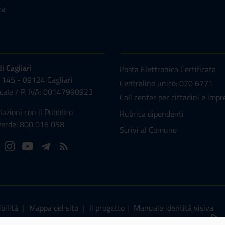
ra
NUMERI UTILI
 Cagliari
Posta Elettronica Certificata
 145 - 09124 Cagliari
Centralino unico: 070 6771
scale /
P. IVA:
00147990923
Call center per cittadini e impr
lazioni con il Pubblico
Rubrica dipendenti
erde: 800 016 058
Scrivi al Comune
bilità
|
Mappa del sito
|
Il progetto
|
Manuale identità visiva