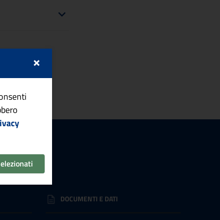
×
consenti
ebbero
ivacy
selezionati
DOCUMENTI E DATI