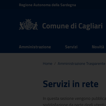
Vai ai contenuti
Regione
Autonoma della
Sardegna
Vai al menu di navigazione
Vai al footer
Comune di Cagliari
Submenu
Amministrazione
Servizi
Novità
Documenti e dati
Home
/
Amministrazione Trasparente
Servizi in rete
In questa sezione vengono pubblicati 
soddisfazione da parte degli utenti ri