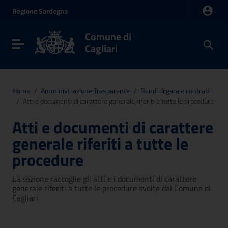
Vai ai contenuti
Regione
Sardegna
Vai al menu di navigazione
Vai al footer
Comune di
Toggle navigation
Cagliari
Home
/
Amministrazione Trasparente
/
Bandi di gara e contratti
/
Atti e documenti di carattere generale riferiti a tutte le procedure
Atti e documenti di carattere
generale riferiti a tutte le
procedure
La sezione raccoglie gli atti e i documenti di carattere
generale riferiti a tutte le procedure svolte dal Comune di
Cagliari