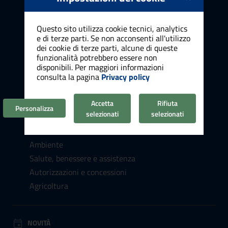
Cultura e tempo libero
Vita lavorativa
Questo sito utilizza cookie tecnici, analytics
Attività produttive e commercio
e di terze parti. Se non acconsenti all'utilizzo
dei cookie di terze parti, alcune di queste
Appalti pubblici
funzionalità potrebbero essere non
Catasto e urbanistica
disponibili. Per maggiori informazioni
Turismo
consulta la pagina
Privacy policy
Mobilità e trasporti
Educazione e formazione
Accetta
Rifiuta
Personalizza
selezionati
selezionati
Giustizia e sicurezza pubblica
Tributi e finanze
Ambiente
Salute, benessere e assistenza
Autorizzazioni e concessioni
Agricoltura
NOVITÀ