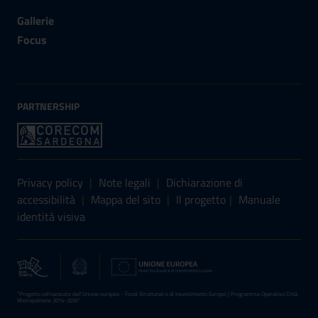
Gallerie
Focus
PARTNERSHIP
Sezione Link Utili
Privacy policy
|
Note legali
|
Dichiarazione di
accessibilità
|
Mappa del sito
|
Il progetto
|
Manuale
identità visiva
“Progetto cofinanziato dall’Unione europea - Fondi Strutturali e di Investimento Europei | Programma Operativo Città
Metropolitane 2014-2020”