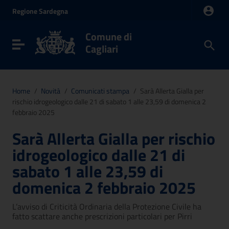
Vai ai contenuti
Regione
Sardegna
Vai al menu di navigazione
Vai al footer
Comune di
Toggle navigation
Cagliari
Home
/
Novità
/
Comunicati stampa
/
Sarà Allerta Gialla per
rischio idrogeologico dalle 21 di sabato 1 alle 23,59 di domenica 2
febbraio 2025
Sarà Allerta Gialla per rischio
idrogeologico dalle 21 di
sabato 1 alle 23,59 di
domenica 2 febbraio 2025
L’avviso di Criticità Ordinaria della Protezione Civile ha
fatto scattare anche prescrizioni particolari per Pirri