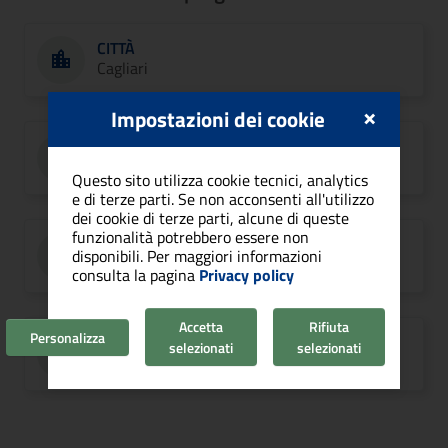
CITTÀ
Cagliari
×
Impostazioni dei cookie
CODICE PROGETTO
CA6.1.4.f1
Questo sito utilizza cookie tecnici, analytics
e di terze parti. Se non acconsenti all'utilizzo
dei cookie di terze parti, alcune di queste
funzionalità potrebbero essere non
ASSE/PRIORITÀ
disponibili. Per maggiori informazioni
Asse 6
consulta la pagina
Privacy policy
Accetta
Rifiuta
Personalizza
RUP
selezionati
selezionati
Claudio Maria Papoff