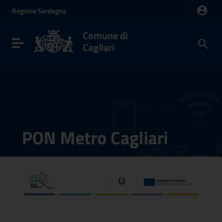
Vai ai contenuti
Regione
Sardegna
Vai al menu di navigazione
Vai al footer
Comune di
Toggle navigation
Cagliari
PON Metro Cagliari