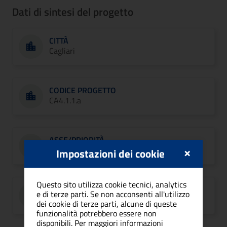
Dati di sintesi del progetto
CITTÀ
Cagliari
CODICE PROGETTO
CA4.1.1.a
ASSE/PRIORITÀ
×
Asse 4
Impostazioni dei cookie
Questo sito utilizza cookie tecnici, analytics
RUP
e di terze parti. Se non acconsenti all'utilizzo
Daniele Olla
dei cookie di terze parti, alcune di queste
funzionalità potrebbero essere non
disponibili. Per maggiori informazioni