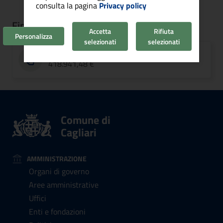
consulta la pagina
Privacy policy
Finanziamento
Accetta
Rifiuta
Personalizza
selezionati
selezionati
IMPORTO
418.941,48 €
Comune di
Cagliari
AMMINISTRAZIONE
Organi di governo
Aree amministrative
Uffici
Enti e fondazioni