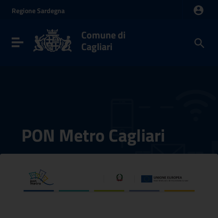
Vai ai contenuti
Regione
Sardegna
Vai al menu di navigazione
Vai al footer
Comune di
Toggle navigation
Cagliari
PON Metro Cagliari