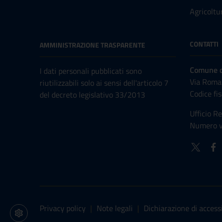
Agricoltu
CONTATTI
AMMINISTRAZIONE TRASPARENTE
Comune di
I dati personali pubblicati sono
Via Roma
riutilizzabili solo ai sensi dell'articolo 7
Codice fi
del decreto legislativo 33/2013
Ufficio Re
Numero v
Sezione Link Utili
Privacy policy
|
Note legali
|
Dichiarazione di accessi
Impostazioni cookie