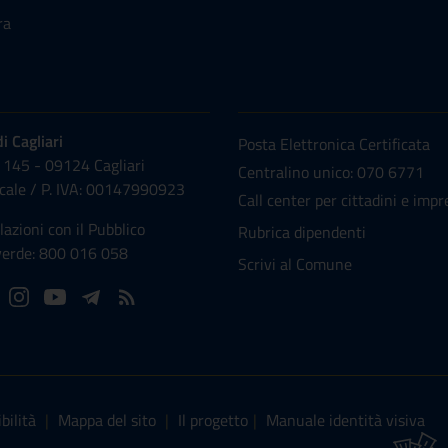
ra
NUMERI UTILI
 Cagliari
Posta Elettronica Certificata
 145 - 09124 Cagliari
Centralino unico: 070 6771
scale /
P. IVA:
00147990923
Call center per cittadini e impr
lazioni con il Pubblico
Rubrica dipendenti
erde: 800 016 058
Scrivi al Comune
bilità
|
Mappa del sito
|
Il progetto
|
Manuale identità visiva