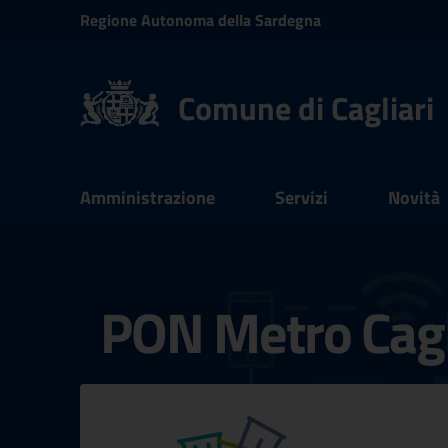
Vai ai contenuti
Regione
Autonoma della
Sardegna
Vai al menu di navigazione
Vai al footer
Comune di Cagliari
Submenu
Amministrazione
Servizi
Novità
Documenti e dati
PON Metro Cagl