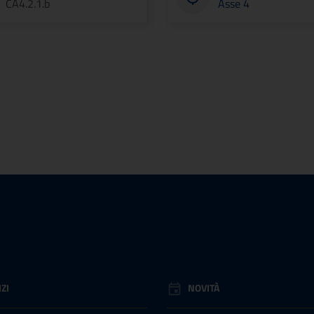
CA4.2.1.b
Asse 4
ZI
NOVITÀ