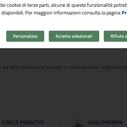
o dei cookie di terze parti, alcune di queste funzionalità potr
 disponibili. Per maggiori informazioni consulta la pagina
Pr
economica e sociale delle comunità sfavorite in zone u
Personalizza
Accetta selezionati
Rifiuta 
e ad alta esclusione sociale e conseguente miglioram
CODICE PROGETTO
ASSE/PRIORITÀ