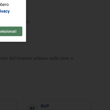
ebbero
ivacy
rbane e rurali.
selezionati
ento del tessuto urbano nelle aree a
RUP