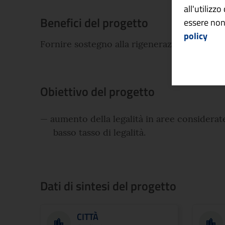
all'utilizz
Benefici del progetto
essere non
policy
Fornire sostegno alla rigenerazione fisica, 
Obiettivo del progetto
aumento della legalità in aree considerat
basso tasso di legalità.
Dati di sintesi del progetto
CITTÀ