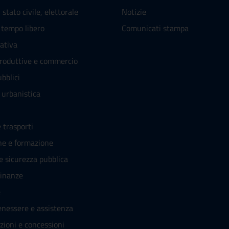
stato civile, elettorale
Notizie
 tempo libero
Comunicati stampa
rativa
produttive e commercio
bblici
 urbanistica
 trasporti
ne e formazione
 e sicurezza pubblica
finanze
e
enessere e assistenza
zioni e concessioni