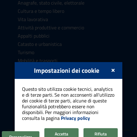
Anagrafe, stato civile, elettorale
Cultura e tempo libero
Vita lavorativa
Attività produttive e commercio
Appalti pubblici
Catasto e urbanistica
Turismo
Mobilità e trasporti
×
Educazione e formazione
Impostazioni dei cookie
Giustizia e sicurezza pubblica
Tributi e finanze
Questo sito utilizza cookie tecnici, analytics
Ambiente
e di terze parti. Se non acconsenti all'utilizzo
dei cookie di terze parti, alcune di queste
Salute, benessere e assistenza
funzionalità potrebbero essere non
Autorizzazioni e concessioni
disponibili. Per maggiori informazioni
consulta la pagina
Privacy policy
Agricoltura
Accetta
Rifiuta
Personalizza