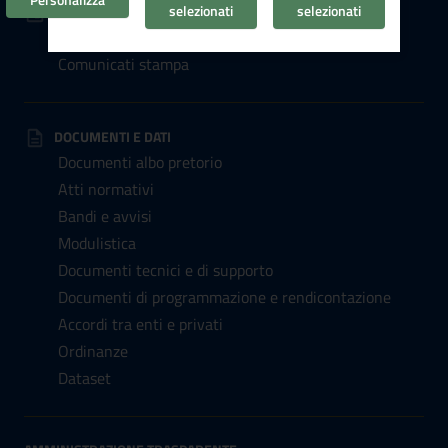
selezionati
selezionati
NOVITÀ
Notizie
Comunicati stampa
DOCUMENTI E DATI
Documenti albo pretorio
Atti normativi
Bandi e avvisi
Modulistica
Documenti tecnici e di supporto
Documenti di programmazione e rendicontazione
Accordi tra enti e privati
Ordinanze
Dataset