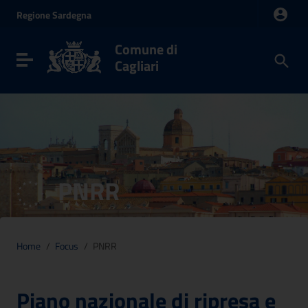
Vai ai contenuti
Regione
Sardegna
Vai al menu di navigazione
Vai al footer
Comune di
Toggle navigation
Cagliari
PNRR
Home
/
Focus
/
PNRR
Piano nazionale di ripresa e