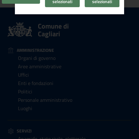
selezionati
selezionati
Comune di
Cagliari
AMMINISTRAZIONE
Organi di governo
Aree amministrative
Uffici
Enti e fondazioni
Politici
Personale amministrativo
Luoghi
SERVIZI
Anagrafe, stato civile, elettorale