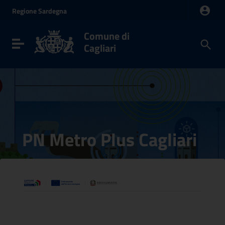
Vai ai contenuti
Regione
Sardegna
Vai al menu di navigazione
Vai al footer
Comune di
Toggle navigation
Cagliari
PN Metro Plus Cagliari