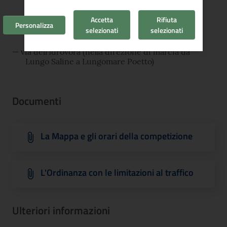
San Pietro a via dell'Idrovora)
lungomare Poetto (tratto
Accetta
Rifiuta
Personalizza
ciclopedonalecarrabile, da via dell'Idrovora a
selezionati
selezionati
via Ischia)
via dell'Idrovora (nella direzione di marcia da
Lungo Saline a Lungomare Poetto)
Documenti
La Mappa e gli orari della competizione
L'Ordinanza con le limitazioni al traffico
Ulteriori informazioni