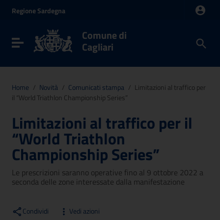
Vai ai contenuti
Regione
Sardegna
Vai al menu di navigazione
Vai al footer
Comune di
Toggle navigation
Cagliari
Home
/
Novità
/
Comunicati stampa
/
Limitazioni al traffico per
il “World Triathlon Championship Series”
Limitazioni al traffico per il
“World Triathlon
Championship Series”
Le prescrizioni saranno operative fino al 9 ottobre 2022 a
seconda delle zone interessate dalla manifestazione
Condividi
Vedi azioni