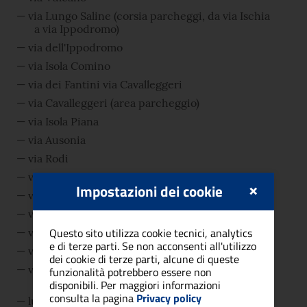
via Lungo Saline (corsia parcheggi, da via Ischia
a via Ippodromo)
via dell'Ippodromo
via Isola Comino
via dei Fantini via Cavalleggeri
via Cavalleggeri (area parcheggio)
via Isola Piana
via Ausonia
via Rodi
via Lampedusa
×
Impostazioni dei cookie
via Isole Tremiti
via Lipari via Stromboli
Questo sito utilizza cookie tecnici, analytics
via Isola S. Domino (da via Serpentara a via Rodi)
e di terze parti. Se non acconsenti all'utilizzo
via Isola Molara
dei cookie di terze parti, alcune di queste
via Isola S.Pietro (tratto interessato dalla
funzionalità potrebbero essere non
competizione)
disponibili. Per maggiori informazioni
consulta la pagina
Privacy policy
lungomare Poetto (tratto carrabile da via Isola