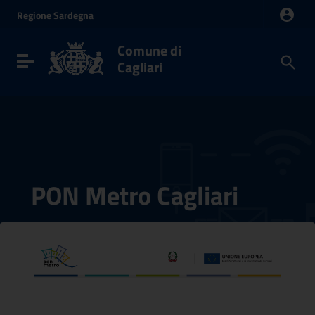
Vai ai contenuti
Regione
Sardegna
Vai al menu di navigazione
Vai al footer
Comune di
Toggle navigation
Cagliari
PON Metro Cagliari