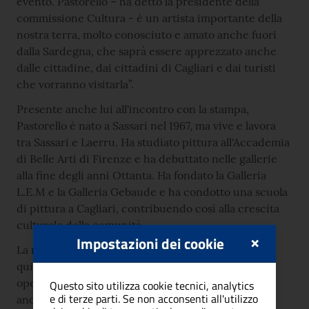
evento. Pastorello – ha detto la presidente della
commissione Cultura - è un artista importante della
nostra terra, molto conosciuto e amato anche fuori
dalla Sardegna, che saprà essere apprezzato anche
dalle cittadine, dai cittadini di Cagliari e dai turisti
che vorranno visitarla”.
Presente anche lui all'incontro con la stampa,
Pastorello è nato a Sassari nel 1967, ma vive e lavora
tra Sassari e Laerru. Ha studiato pittura all'Accademia
di Belle Arti di Firenze e ha debuttato nelle gallerie
alla fine degli anni Ottanta. Ha fondato la Galleria
L.E.M e la Galleria Gebaude e ha condotto una scuola
di pittura a Cagliari, contribuendo così alla crescita
culturale della comunità.
×
Impostazioni dei cookie
La mostra “Tutto il peso del mondo” rappresenta,
quindi, non solo un'opportunità per ammirare le
opere di un artista di rilevanza internazionale, ma
Questo sito utilizza cookie tecnici, analytics
e di terze parti. Se non acconsenti all'utilizzo
anche un momento di riflessione sulle tematiche