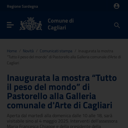
Vai ai contenuti
Regione
Sardegna
Vai al menu di navigazione
Vai al footer
Comune di
Toggle navigation
Cagliari
Home
/
Novità
/
Comunicati stampa
/
Inaugurata la mostra
“Tutto il peso del mondo” di Pastorello alla Galleria comunale d'Arte di
Cagliari
Inaugurata la mostra “Tutto
il peso del mondo” di
Pastorello alla Galleria
comunale d'Arte di Cagliari
Aperta dal martedì alla domenica dalle 10 alle 18, sarà
visitabile sino al 4 maggio 2025. Interventi dell'assessora
Maria Francesca Chiappe e della presidente della