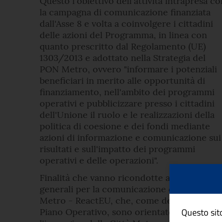
Questo l'obiettivo dell'attività intrapresa co
la campagna di comunicazione finanziata
dall'Asse 8 e volta a coinvolgere i cittadini
delle azioni del Programma, in linea con
quanto prescritto dal Regolamento (UE)
1303/2013 e adottato nella Strategia del
PON Metro, ovvero "informare i potenziali
beneficiari in merito alle opportunità di
finanziamento, nell'ambito dei programmi
operativi e pubblicizzare presso i cittadini
dell'Unione il ruolo e le realizzazioni della
politica di coesione e dei fondi mediante
azioni di informazione e comunicazione sui
risultati e sull'impatto dei programmi
operativi e delle operazioni".
Finalità che vanno ricondotte agli obiettivi
generali per la comunicazione del PON
Metro - ReactEU, che, come definito dal
Questo sito
Piano Operativo, sono orientate a rafforzar