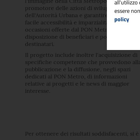
l'immagine della Città Metropolitana come
all'utilizz
promotore delle azioni di sviluppo
essere non
dell'Autorità Urbana e garantire trasparenza
policy
facile accessibilità e imparzialità delle
occasioni offerte dal PON Metro a
disposizione di beneficiari e potenziali
destinatari.
Il progetto include inoltre l'acquisizione di
specifiche competenze che provvedono all
pubblicazione e la diffusione, negli spazi
dedicati al PON Metro, di informazioni
relative ai progetti e le news di maggior
interesse.
Per ottenere dei risultati soddisfacenti, si