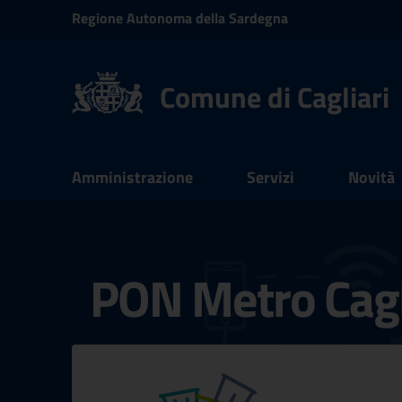
Vai ai contenuti
Regione
Autonoma della
Sardegna
Vai al menu di navigazione
Vai al footer
Comune di Cagliari
Submenu
Amministrazione
Servizi
Novità
Documenti e dati
PON Metro Cagl