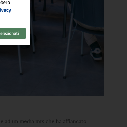
ebbero
ivacy
selezionati
zie ad un media mix che ha affiancato