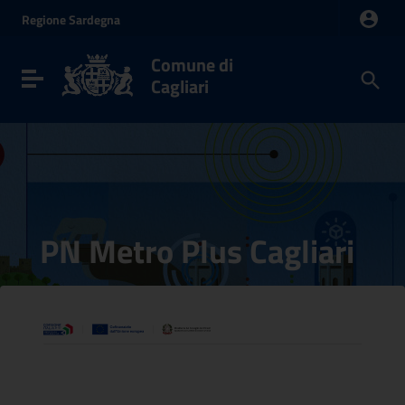
Vai ai contenuti
Regione
Sardegna
Vai al menu di navigazione
Vai al footer
Comune di
Toggle navigation
Cagliari
PN Metro Plus Cagliari