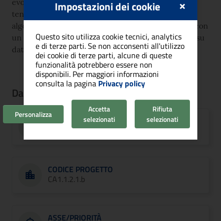
×
evoluzione, sia per intercettare tempestivamente
Impostazioni dei cookie
tendenze e prospettive, sia anche, utilizzando
algoritmi di AI, per realizzare modelli previsionali con
Questo sito utilizza cookie tecnici, analytics
un elevatissimo grado di precisione perché basati su
e di terze parti. Se non acconsenti all'utilizzo
dati reali.
dei cookie di terze parti, alcune di queste
funzionalità potrebbero essere non
disponibili. Per maggiori informazioni
consulta la pagina
Privacy policy
Dati di sintesi del progetto
Accetta
Rifiuta
Personalizza
selezionati
selezionati
CITTÀ
Cagliari
CODICE PROGETTO
CA1.1.2.1.b
ASSE/PRIORITÀ