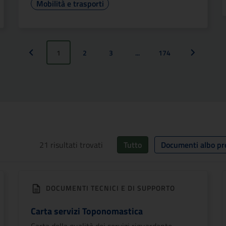
Mobilità e trasporti
1
2
3
...
174
Pagina precedente
Pagina suc
21
risultati trovati
Tutto
Documenti albo pr
DOCUMENTI TECNICI E DI SUPPORTO
Carta servizi Toponomastica