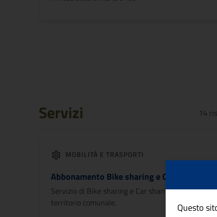
Servizi
14
ri
MOBILITÀ E TRASPORTI
Abbonamento Bike sharing e Car sharing
Servizio di Bike sharing e Car sharing sul
territorio comunale.
Questo sito