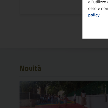
all'utilizz
essere non
policy
Novità