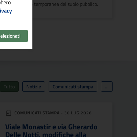
ebbero
l'occupazione temporanea del suolo pubblico.
ivacy
selezionati
cessiva
Tutto
Notizie
Comunicati stampa
...
COMUNICATI STAMPA - 30 LUG 2026
Viale Monastir e via Gherardo
Delle Notti, modifiche alla