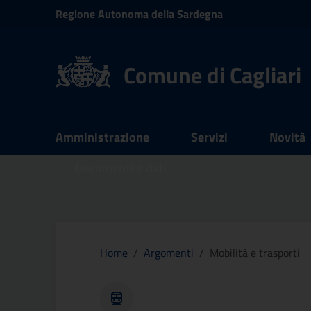
Vai ai contenuti
Regione
Autonoma della
Sardegna
Vai al menu di navigazione
Vai al footer
Comune di Cagliari
Submenu
Amministrazione
Servizi
Novità
Documenti e dati
Home
/
Argomenti
/
Mobilità e trasporti