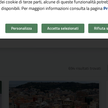
o dei cookie di terze parti, alcune di queste funzionalità potr
 disponibili. Per maggiori informazioni consulta la pagina
Pr
Personalizza
Accetta selezionati
Rifiuta 
1
2
3
...
5
Pagina precedente
Pagina suc
694
risultati trovati