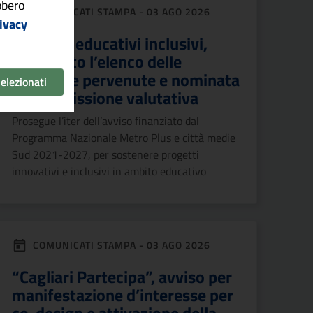
ebbero
COMUNICATI STAMPA - 03 AGO 2026
ivacy
Contesti educativi inclusivi,
approvato l’elenco delle
domande pervenute e nominata
selezionati
la commissione valutativa
Prosegue l’iter dell’avviso finanziato dal
Programma Nazionale Metro Plus e città medie
Sud 2021-2027, per sostenere progetti
innovativi e inclusivi in ambito educativo
COMUNICATI STAMPA - 03 AGO 2026
“Cagliari Partecipa”, avviso per
manifestazione d’interesse per