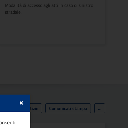
Modalità di accesso agli atti in caso di sinistro
stradale.
cessiva
×
Tutto
Notizie
Comunicati stampa
...
consenti