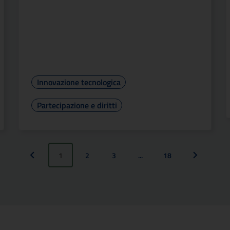
Innovazione tecnologica
Partecipazione e diritti
1
2
3
...
18
Pagina precedente
Pagina suc