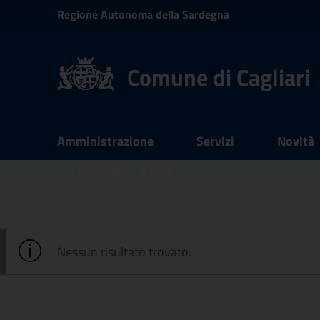
Vai ai contenuti
Regione
Autonoma della
Sardegna
Vai al menu di navigazione
Vai al footer
Comune di Cagliari
Submenu
Amministrazione
Servizi
Novità
Documenti e dati
Nessun risultato trovato.