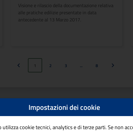
Visione e rilascio della documentazione relativa
alle pratiche edilizie presentate in data
antecedente al 13 Marzo 2017.
1
2
3
...
8
Pagina precedente
Pagina suc
Impostazioni dei cookie
69
risultati trovati
 utilizza cookie tecnici, analytics e di terze parti. Se non ac