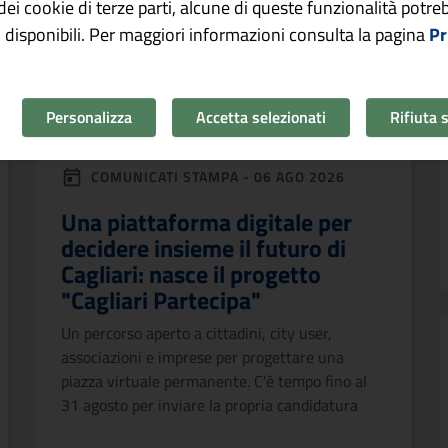
o dei cookie di terze parti, alcune di queste funzionalità potr
 disponibili. Per maggiori informazioni consulta la pagina
Pr
Personalizza
Accetta selezionati
Rifiuta 
COMUNICATI STAMPA - 06 AGO 2026
Una piattaforma digitale per
decidere insieme il futuro di
Cagliari: nasce il progetto
"Cagliari Partecipa"
Un percorso aperto a cittadini, city user,
associazioni e imprese per progettare una
piazza virtuale permanente. C'è tempo fino al
31 agosto per inviare la propria candidatura