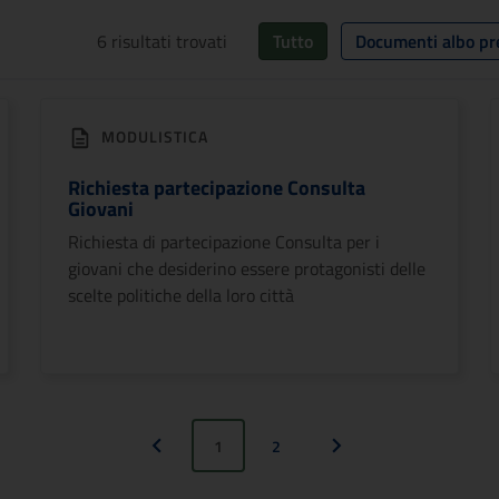
6
risultati trovati
Tutto
Documenti albo pr
MODULISTICA
Richiesta partecipazione Consulta
Giovani
Richiesta di partecipazione Consulta per i
giovani che desiderino essere protagonisti delle
scelte politiche della loro città
1
2
Pagina precedente
Pagina successiva