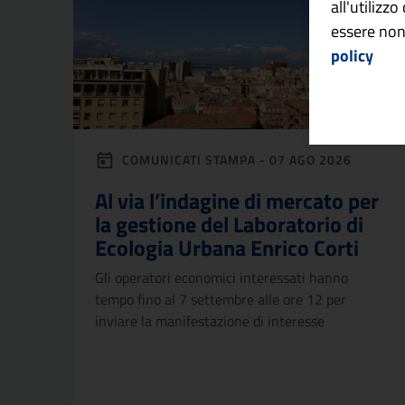
all'utilizz
essere non
policy
COMUNICATI STAMPA - 07 AGO 2026
Al via l’indagine di mercato per
la gestione del Laboratorio di
Ecologia Urbana Enrico Corti
Gli operatori economici interessati hanno
tempo fino al 7 settembre alle ore 12 per
inviare la manifestazione di interesse