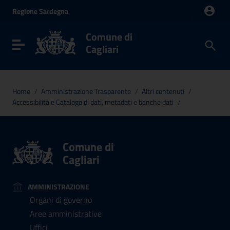
Vai ai contenuti
Regione
Sardegna
Vai al menu di navigazione
Vai al footer
Comune di
Toggle navigation
Cagliari
Home
/
Amministrazione Trasparente
/
Altri contenuti
/
Accessibilità e Catalogo di dati, metadati e banche dati
/
Comune di
Cagliari
AMMINISTRAZIONE
Organi di governo
Aree amministrative
Uffici