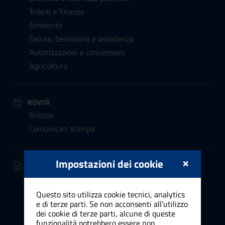
Tributi e finanze
Ambiente
Salute, benessere e assistenza
Autorizzazioni e concessioni
Agricoltura
NOVITÀ
Notizie
Comunicati stampa
×
Impostazioni dei cookie
DOCUMENTI E DATI
Documenti albo pretorio
Atti normativi
Questo sito utilizza cookie tecnici, analytics
e di terze parti. Se non acconsenti all'utilizzo
Bandi e avvisi
dei cookie di terze parti, alcune di queste
Modulistica
funzionalità potrebbero essere non