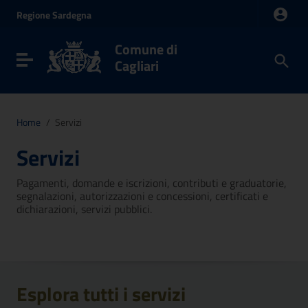
Vai ai contenuti
Regione
Sardegna
Vai al menu di navigazione
Vai al footer
Comune di
Toggle navigation
Cagliari
Home
/
Servizi
Servizi
Pagamenti, domande e iscrizioni, contributi e graduatorie,
segnalazioni, autorizzazioni e concessioni, certificati e
dichiarazioni, servizi pubblici.
Esplora tutti i servizi