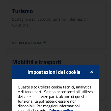
Turismo
Sostegno e sviluppo del turismo, informazioni
turistiche.
VAI ALLA PAGINA
Mobilità e trasporti
×
Mobilità e trasporti, parcheggi, automobile,
Impostazioni dei cookie
trasporto pubblico.
Questo sito utilizza cookie tecnici, analytics
e di terze parti. Se non acconsenti all'utilizzo
VAI ALLA PAGINA
dei cookie di terze parti, alcune di queste
funzionalità potrebbero essere non
disponibili. Per maggiori informazioni
consulta la pagina
Privacy policy