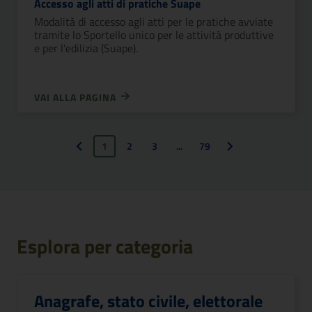
Accesso agli atti di pratiche Suape
Modalità di accesso agli atti per le pratiche avviate
tramite lo Sportello unico per le attività produttive
e per l'edilizia (Suape).
VAI ALLA PAGINA
1
2
3
...
79
Pagina precedente
Pagina successiva
Esplora per categoria
Anagrafe, stato civile, elettorale