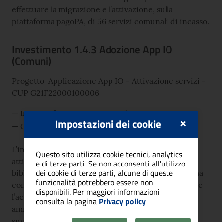
effettuare la migrazione e l’attivazione, sulla
piattaforma pagoPA, di 56 servizi comunali di incasso.
Investimento 1.4.3 Adozione App IO
(Comuni)
Progetto Applicazione App IO - Attivazione servizi -
CUP G21F22000100006
Importo finanziamento: 47.257,00 €
×
Impostazioni dei cookie
Conclusione del progetto: Dicembre 2025
L’investimento è finalizzato alla migrazione e
Questo sito utilizza cookie tecnici, analytics
attivazione di 45 servizi (es.: elettorali, tributi,
e di terze parti. Se non acconsenti all'utilizzo
dei cookie di terze parti, alcune di queste
biblioteche) al cittadino sull'App IO, una piattaforma
funzionalità potrebbero essere non
comune a tutto il territorio nazionale, che consente
disponibili. Per maggiori informazioni
l’accesso ai servizi e alle comunicazioni delle
consulta la pagina
Privacy policy
amministrazioni direttamente dal proprio
smartphone.