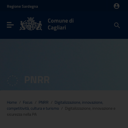
Vai ai contenuti
Regione
Sardegna
Vai al menu di navigazione
Vai al footer
Comune di
Toggle navigation
Cagliari
PNRR
Home
/
Focus
/
PNRR
/
Digitalizzazione, innovazione,
competitività, cultura e turismo
/
Digitalizzazione, innovazione e
sicurezza nella PA