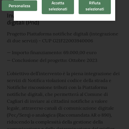
Accetta
Rifiuta
Personalizza
selezionati
selezionati
Investimento 1.4.5 Piattaforma notifiche
digitali (Pnd)
Progetto Piattaforma notifiche digitali (integrazione
di due servizi) - CUP G21F22003940006
Importo finanziamento: 69.000,00 euro
Conclusione del progetto: Ottobre 2023
L’obiettivo dell’intervento è la piena integrazione dei
servizi di Notifica violazioni codice della strada e
Notifiche riscossione tributi con la Piattaforma
notifiche digitali, che permetterà al Comune di
Cagliari di inviare ai cittadini notifiche a valore
legale, attraverso canali di comunicazione digitale
(Pec/Serq) o analogica (Raccomandata AR o 890),
riducendo la complessità della gestione della
comunicazione e della determinazione del miglior