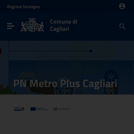
Vai ai contenuti
Regione
Sardegna
Vai al menu di navigazione
Vai al footer
Comune di
Toggle navigation
Cagliari
PN Metro Plus Cagliari