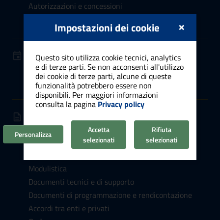
Autorizzazioni e concessioni
Agricoltura
×
Impostazioni dei cookie
NOVITÀ
Questo sito utilizza cookie tecnici, analytics
e di terze parti. Se non acconsenti all'utilizzo
Notizie
dei cookie di terze parti, alcune di queste
Comunicati stampa
funzionalità potrebbero essere non
disponibili. Per maggiori informazioni
consulta la pagina
Privacy policy
DOCUMENTI E DATI
Documenti albo pretorio
Accetta
Rifiuta
Personalizza
selezionati
selezionati
Atti normativi
Bandi e avvisi
Modulistica
Documenti tecnici e di supporto
Documenti di programmazione e rendicontazione
Accordi tra enti e privati