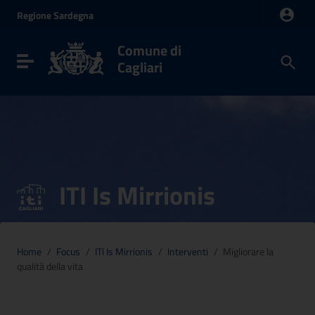
Vai ai contenuti
Regione
Sardegna
Vai al menu di navigazione
Vai al footer
Comune di
Toggle navigation
Cagliari
ITI Is Mirrionis
Home
/
Focus
/
ITI Is Mirrionis
/
Interventi
/
Migliorare la
qualità della vita