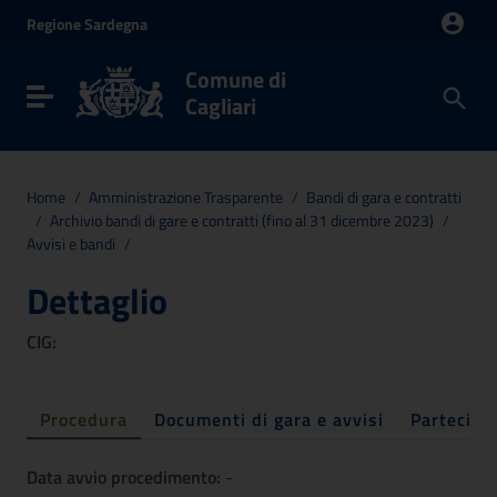
Vai ai contenuti
Regione
Sardegna
Vai al menu di navigazione
Vai al footer
Comune di
Toggle navigation
Cagliari
Home
/
Amministrazione Trasparente
/
Bandi di gara e contratti
/
Archivio bandi di gare e contratti (fino al 31 dicembre 2023)
/
Avvisi e bandi
/
Dettaglio
CIG:
Procedura
Documenti di gara e avvisi
Partecipa
Data avvio procedimento:
-