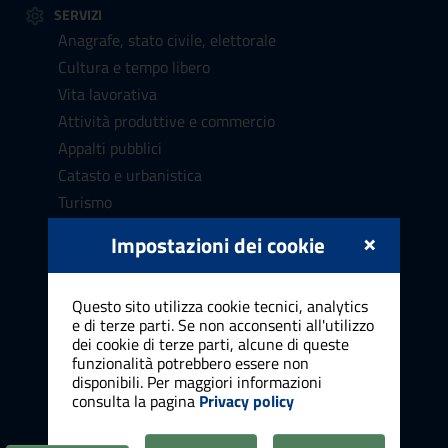
SERVIZI
Anagrafe, stato civile, elettorale
Cultura e tempo libero
Vita lavorativa
Attività produttive e commercio
Appalti pubblici
Catasto e urbanistica
Turismo
Mobilità e trasporti
×
Impostazioni dei cookie
Educazione e formazione
Giustizia e sicurezza pubblica
Questo sito utilizza cookie tecnici, analytics
Tributi e finanze
e di terze parti. Se non acconsenti all'utilizzo
Ambiente
dei cookie di terze parti, alcune di queste
funzionalità potrebbero essere non
Salute, benessere e assistenza
disponibili. Per maggiori informazioni
Autorizzazioni e concessioni
consulta la pagina
Privacy policy
Agricoltura