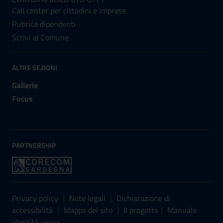
Call center per cittadini e imprese
Rubrica dipendenti
Scrivi al Comune
ALTRE SEZIONI
Gallerie
Focus
PARTNERSHIP
Sezione Link Utili
Privacy policy
|
Note legali
|
Dichiarazione di
accessibilità
|
Mappa del sito
|
Il progetto
|
Manuale
identità visiva