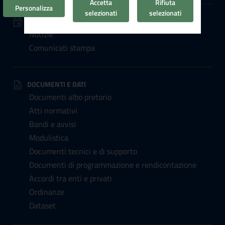
Accetta
Rifiuta
Personalizza
selezionati
selezionati
NOVITÀ
Notizie
Comunicati stampa
DOCUMENTI E DATI
Documenti albo pretorio
Atti normativi
Bandi e avvisi
Modulistica
Documenti tecnici e di supporto
Documenti di programmazione e rendicontazione
Accordi tra enti e privati
Ordinanze
Dataset