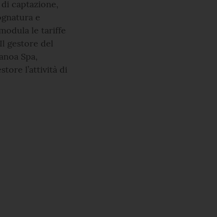
i di captazione,
fognatura e
modula le tariffe
Il gestore del
banoa Spa,
tore l’attività di