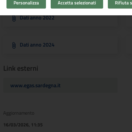
Personalizza
Accetta selezionati
Rifiuta 
Dati anno 2022
Dati anno 2024
Link esterni
www.egas.sardegna.it
Aggiornamento
16/03/2026, 11:35