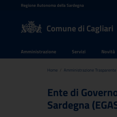
Vai ai contenuti
Regione
Autonoma della
Sardegna
Vai al menu di navigazione
Vai al footer
Comune di Cagliari
Submenu
Amministrazione
Servizi
Novità
Documenti e dati
Home
/
Amministrazione Trasparente
Ente di Governo
Sardegna (EGA