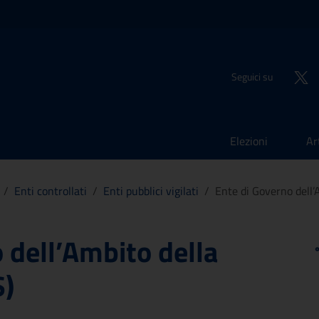
Seguici su
Elezioni
Ar
/
Enti controllati
/
Enti pubblici vigilati
/
Ente di Governo dell
 dell’Ambito della
S)