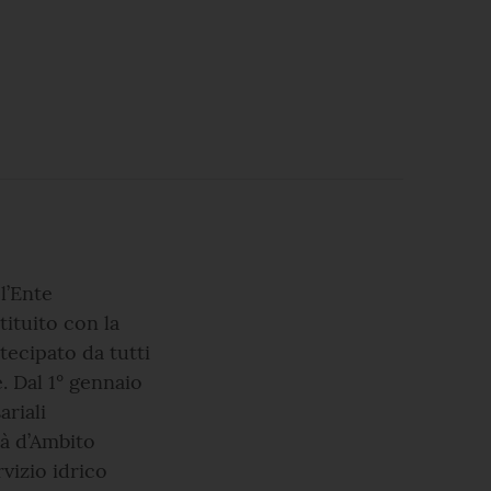
l’Ente
tituito con la
tecipato da tutti
e. Dal 1° gennaio
riali
tà d’Ambito
vizio idrico