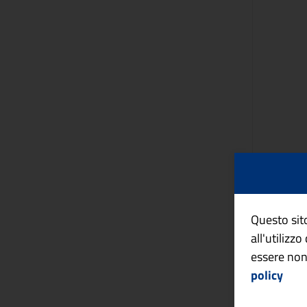
Questo sito
all'utilizz
essere non
policy