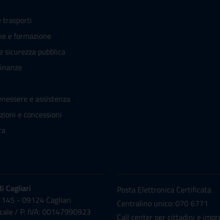
 trasporti
ne e formazione
 e sicurezza pubblica
finanze
e
enessere e assistenza
zioni e concessioni
ra
NUMERI UTILI
 Cagliari
Posta Elettronica Certificata
 145 - 09124 Cagliari
Centralino unico: 070 6771
scale /
P. IVA:
00147990923
Call center per cittadini e impr