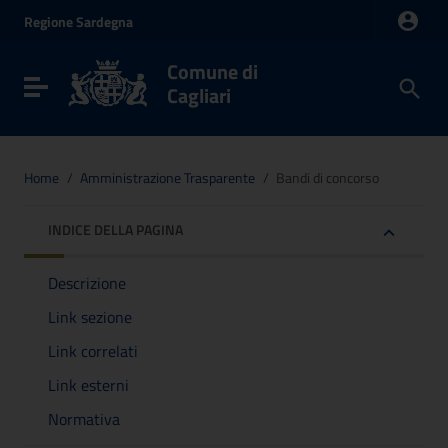
Vai ai contenuti
Regione
Sardegna
Vai al menu di navigazione
Vai al footer
Comune di
Toggle navigation
Cagliari
Home
/
Amministrazione Trasparente
/
Bandi di concorso
INDICE DELLA PAGINA
Descrizione
Link sezione
Link correlati
Link esterni
Normativa