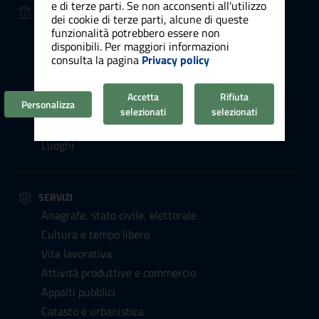
e di terze parti. Se non acconsenti all'utilizzo
AMMINISTRAZIONE
dei cookie di terze parti, alcune di queste
Organi di governo
funzionalità potrebbero essere non
disponibili. Per maggiori informazioni
Aree amministrative
consulta la pagina
Privacy policy
Uffici
Enti e fondazioni
Accetta
Rifiuta
Personalizza
Politici
selezionati
selezionati
Personale amministrativo
Luoghi
SERVIZI
Anagrafe, stato civile, elettorale
Cultura e tempo libero
Vita lavorativa
Attività produttive e commercio
Appalti pubblici
Catasto e urbanistica