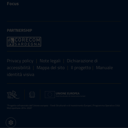
Focus
PARTNERSHIP
Sezione Link Utili
Privacy policy
|
Note legali
|
Dichiarazione di
accessibilità
|
Mappa del sito
|
Il progetto
|
Manuale
identità visiva
“Progetto cofinanziato dall’Unione europea - Fondi Strutturali e di Investimento Europei | Programma Operativo Città
Metropolitane 2014-2020”
Impostazioni cookie