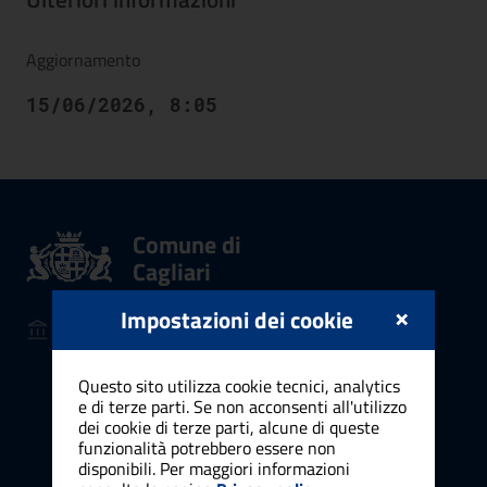
Aggiornamento
15/06/2026, 8:05
Comune di
Cagliari
×
Impostazioni dei cookie
AMMINISTRAZIONE
Organi di governo
Aree amministrative
Questo sito utilizza cookie tecnici, analytics
e di terze parti. Se non acconsenti all'utilizzo
Uffici
dei cookie di terze parti, alcune di queste
Enti e fondazioni
funzionalità potrebbero essere non
disponibili. Per maggiori informazioni
Politici