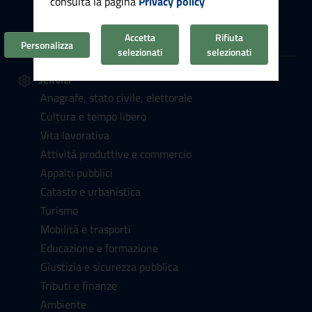
consulta la pagina
Privacy policy
Personale amministrativo
Luoghi
Accetta
Rifiuta
Personalizza
selezionati
selezionati
SERVIZI
Anagrafe, stato civile, elettorale
Cultura e tempo libero
Vita lavorativa
Attività produttive e commercio
Appalti pubblici
Catasto e urbanistica
Turismo
Mobilità e trasporti
Educazione e formazione
Giustizia e sicurezza pubblica
Tributi e finanze
Ambiente