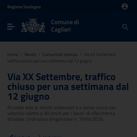
Vai ai contenuti
Regione
Sardegna
Vai al menu di navigazione
Vai al footer
Comune di
Toggle navigation
Cagliari
Home
/
Novità
/
Comunicati stampa
/
Via XX Settembre,
traffico chiuso per una settimana dal 12 giugno
Via XX Settembre, traffico
chiuso per una settimana dal
12 giugno
Accesso solo ai servizi essenziali e a senso unico con
velocità ridotta a 30 km/h per i lavori di rifacimento
stradale. Ordinanza dirigenziale n. 1595/2026.