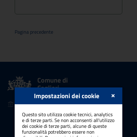
Pagina precedente
Comune di
Cagliari
×
Impostazioni dei cookie
AMMINISTRAZIONE
Organi di governo
Questo sito utilizza cookie tecnici, analytics
Aree amministrative
e di terze parti. Se non acconsenti all'utilizzo
dei cookie di terze parti, alcune di queste
Uffici
funzionalità potrebbero essere non
Enti e fondazioni