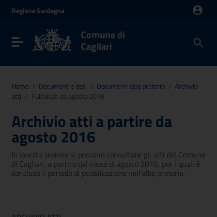
Vai ai contenuti
Regione
Sardegna
Vai al menu di navigazione
Vai al footer
Comune di
Toggle navigation
Cagliari
Home
/
Documenti e dati
/
Documenti albo pretorio
/
Archivio
atti
/
Pubblicati da agosto 2016
Archivio atti a partire da
agosto 2016
In questa sezione si possono consultare gli atti del Comune
di Cagliari, a partire dal mese di agosto 2016, per i quali è
concluso il periodo di pubblicazione nell'albo pretorio.