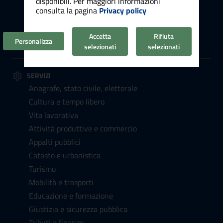
disponibili. Per maggiori informazioni
consulta la pagina
Privacy policy
Politici
Personale amministrativo
Accetta
Rifiuta
Luoghi
Personalizza
selezionati
selezionati
SERVIZI
Anagrafe, stato civile, elettorale
Cultura e tempo libero
Vita lavorativa
Attività produttive e commercio
Appalti pubblici
Catasto e urbanistica
Turismo
Mobilità e trasporti
Educazione e formazione
Giustizia e sicurezza pubblica
Tributi e finanze