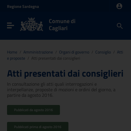
Vai ai contenuti
Regione
Sardegna
Vai al menu di navigazione
Vai al footer
Comune di
Toggle navigation
Cagliari
Home
/
Amministrazione
/
Organi di governo
/
Consiglio
/
Atti
e proposte
/
Atti presentati dai consiglieri
Atti presentati dai consiglieri
In consultazione gli atti quali interrogazioni e
interpellanze, proposte di mozioni e ordini del giorno, a
partire da agosto 2016.
Pubblicati da agosto 2016
Pubblicati prima di agosto 2016