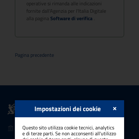
operative si rimanda alle indicazioni
fornite dall'Agenzia per l'Italia Digitale
alla pagina
Software di verifica
.
Pagina precedente
Comune di
×
Impostazioni dei cookie
Cagliari
Questo sito utilizza cookie tecnici, analytics
AMMINISTRAZIONE
e di terze parti. Se non acconsenti all'utilizzo
Organi di governo