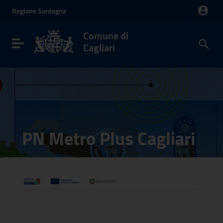
Vai ai contenuti
Regione
Sardegna
Vai al menu di navigazione
Vai al footer
Comune di
Toggle navigation
Cagliari
PN Metro Plus Cagliari