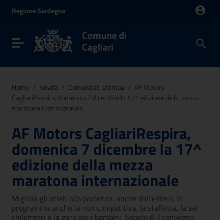
Vai ai contenuti
Regione
Sardegna
Vai al menu di navigazione
Vai al footer
Comune di
Toggle navigation
Cagliari
Home
/
Novità
/
Comunicati stampa
/
AF Motors
CagliariRespira, domenica 7 dicembre la 17^ edizione della mezza
maratona internazionale
AF Motors CagliariRespira,
domenica 7 dicembre la 17^
edizione della mezza
maratona internazionale
Migliaia gli atleti alla partenza, anche dall'estero. In
programma anche la non competitiva, la staffetta, la sei
chilometri e la gara per i bambini. Sabato 6 il convegno