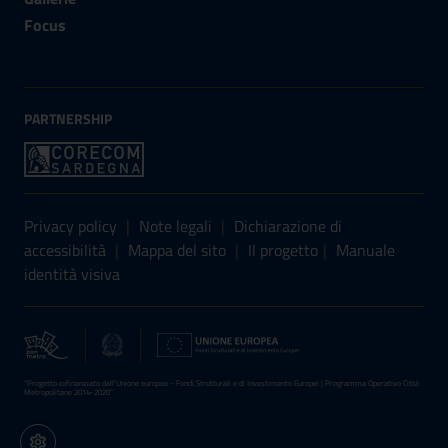
Focus
PARTNERSHIP
Sezione Link Utili
Privacy policy
|
Note legali
|
Dichiarazione di
accessibilità
|
Mappa del sito
|
Il progetto
|
Manuale
identità visiva
“Progetto cofinanziato dall’Unione europea - Fondi Strutturali e di Investimento Europei | Programma Operativo Città
Metropolitane 2014-2020”
Impostazioni cookie