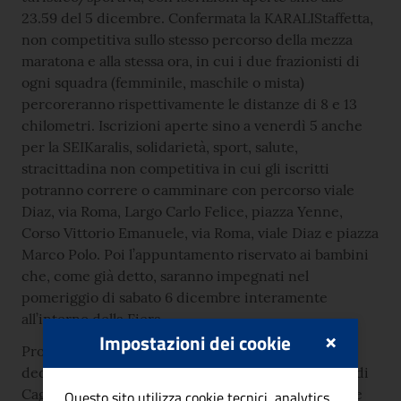
23.59 del 5 dicembre. Confermata la KARALIStaffetta,
non competitiva sullo stesso percorso della mezza
maratona e alla stessa ora, in cui i due frazionisti di
ogni squadra (femminile, maschile o mista)
percoreranno rispettivamente le distanze di 8 e 13
chilometri. Iscrizioni aperte sino a venerdì 5 anche
per la SEIKaralis, solidarietà, sport, salute,
stracittadina non competitiva in cui gli iscritti
potranno correre o camminare con percorso viale
Diaz, via Roma, Largo Carlo Felice, piazza Yenne,
Corso Vittorio Emanuele, via Roma, viale Diaz e piazza
Marco Polo. Poi l’appuntamento riservato ai bambini
che, come già detto, saranno impegnati nel
pomeriggio di sabato 6 dicembre interamente
all’interno della Fiera.
×
Impostazioni dei cookie
Prologo importante nella giornata del sabato,
dedicata alla convegnistica: negli spazi della Fiera di
Cagliari, è in programma il convegno Sport è Salute
Questo sito utilizza cookie tecnici, analytics